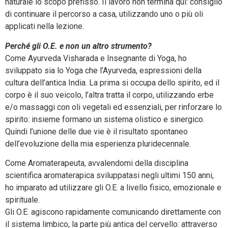
naturale lo scopo prefisso. Il lavoro non termina qui: consiglio
di continuare il percorso a casa, utilizzando uno o più oli
applicati nella lezione.
Perché gli O.E. e non un altro strumento?
Come Ayurveda Visharada e Insegnante di Yoga, ho
sviluppato sia lo Yoga che l’Ayurveda, espressioni della
cultura dell’antica India. La prima si occupa dello spirito, ed il
corpo è il suo veicolo, l’altra tratta il corpo, utilizzando erbe
e/o massaggi con oli vegetali ed essenziali, per rinforzare lo
spirito: insieme formano un sistema olistico e sinergico.
Quindi l’unione delle due vie è il risultato spontaneo
dell’evoluzione della mia esperienza pluridecennale.
Come Aromaterapeuta, avvalendomi della disciplina
scientifica aromaterapica sviluppatasi negli ultimi 150 anni,
ho imparato ad utilizzare gli O.E. a livello fisico, emozionale e
spirituale.
Gli O.E. agiscono rapidamente comunicando direttamente con
il sistema limbico, la parte più antica del cervello: attraverso