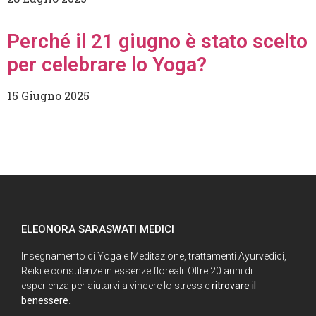
Perché il 21 giugno è stato scelto
per celebrare lo Yoga?
15 Giugno 2025
ELEONORA SARASWATI MEDICI
Insegnamento di Yoga e Meditazione, trattamenti Ayurvedici,
Reiki e consulenze in essenze floreali. Oltre 20 anni di
esperienza per aiutarvi a vincere lo stress e
ritrovare il
benessere
.